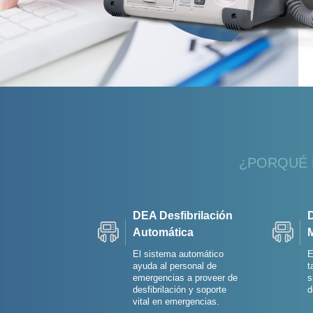
¿PORQUÉ 
DEA Desfibrilación
D
Automática
El sistema automático
E
ayuda al personal de
t
emergencias a proveer de
s
desfibrilación y soporte
d
vital en emergencias.