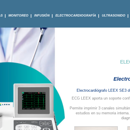
AS
MONITOREO
INFUSIÓN
ELECTROCARDIOGRAFÍA
ULTRASONIDO
ELE
Electr
Electrocardiógrafo LEEX SE3 de
ECG LEEX aporta un soporte confiab
Permite imprimir 3 canales simultán
estudios en su memoria interna. 
diagn